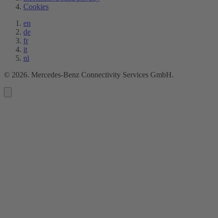
Cookies
en
de
fr
it
nl
©
2026
. Mercedes-Benz Connectivity Services GmbH.