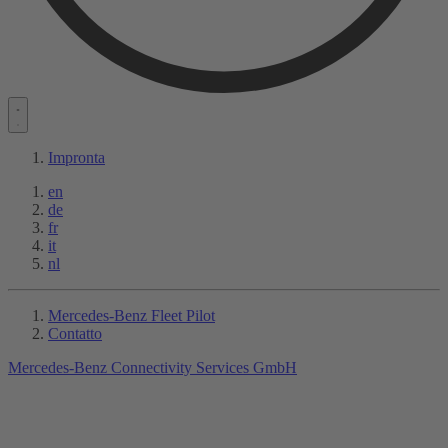
Impronta
en
de
fr
it
nl
Mercedes-Benz Fleet Pilot
Contatto
Mercedes-Benz Connectivity Services GmbH