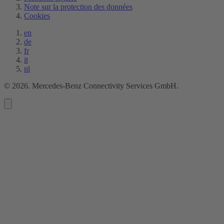
Note sur la protection des données
Cookies
en
de
fr
it
nl
©
2026
. Mercedes-Benz Connectivity Services GmbH.