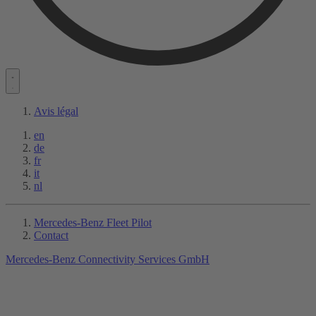
Avis légal
en
de
fr
it
nl
Mercedes-Benz Fleet Pilot
Contact
Mercedes-Benz Connectivity Services GmbH