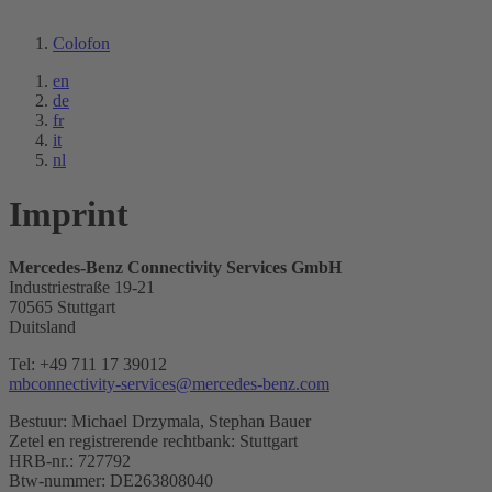
Colofon
en
de
fr
it
nl
Imprint
Mercedes-Benz Connectivity Services GmbH
Industriestraße 19-21
70565 Stuttgart
Duitsland
Tel: +49 711 17 39012
mbconnectivity-services@mercedes-benz.com
Bestuur: Michael Drzymala, Stephan Bauer
Zetel en registrerende rechtbank: Stuttgart
HRB-nr.: 727792
Btw-nummer: DE263808040