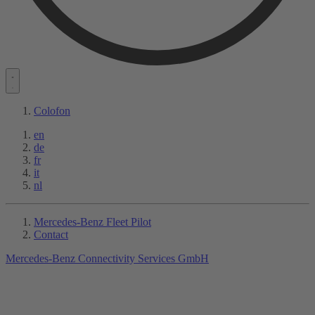
Colofon
en
de
fr
it
nl
Mercedes-Benz Fleet Pilot
Contact
Mercedes-Benz Connectivity Services GmbH