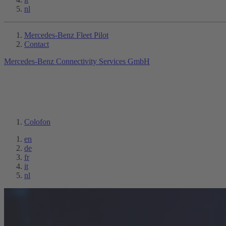
nl
Mercedes-Benz Fleet Pilot
Contact
Mercedes-Benz Connectivity Services GmbH
Colofon
en
de
fr
it
nl