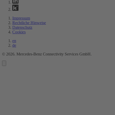
Impressum
Rechtliche Hinweise
Datenschutz
Cookies
en
de
©
2026
. Mercedes-Benz Connectivity Services GmbH.