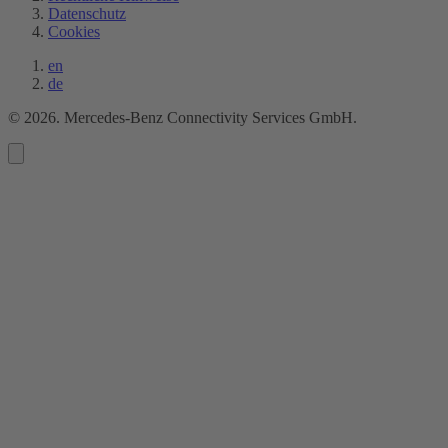
Datenschutz
Cookies
en
de
©
2026
. Mercedes-Benz Connectivity Services GmbH.