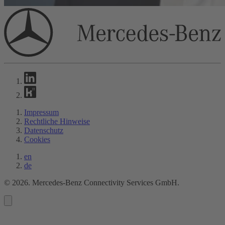
Impressum
Rechtliche Hinweise
Datenschutz
Cookies
en
de
©
2026
. Mercedes-Benz Connectivity Services GmbH.