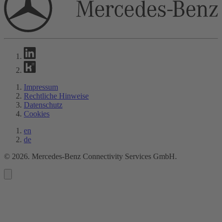
Impressum
Rechtliche Hinweise
Datenschutz
Cookies
en
de
©
2026
. Mercedes-Benz Connectivity Services GmbH.