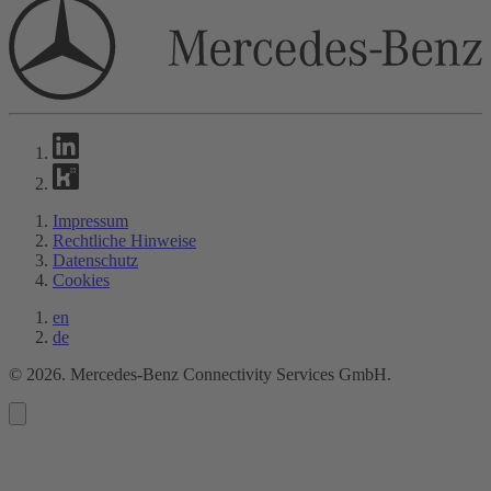
Impressum
Rechtliche Hinweise
Datenschutz
Cookies
en
de
©
2026
. Mercedes-Benz Connectivity Services GmbH.