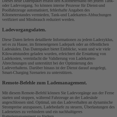
Dieses neue Datenpaket erfasst den Kilometerstand bei jedem Tank-
oder Ladevorgang. So können interne Prozesse für Dienst-und
Poolfahrzeuge automatisiert, fehlerhafte Angaben des
Kilometerstandes vermieden, Tank-und Ladekarten-Abbuchungen
verifiziert und Missbrauch reduziert werden.
Ladevorgangsdaten.
Diese Daten liefern detaillierte Informationen zu jedem Ladezyklus,
sei es zu Hause, im firmeneigenen Ladepark oder an öffentlichen
Ladesäulen. Das Datenpaket bietet Einblicke, wann und wie viele
Kilowattstunden geladen wurden, erleichtert die Erstattung von
Ladekosten, vereinfacht die Validierung von Ladekarten-
Abrechnungen und unterstützt bei der Optimierung des
Ladeverhaltens. Darüber hinaus ist der Dienst darauf ausgelegt,
Smart-Charging Szenarien zu unterstützen.
Remote-Befehle zum Lademanagement.
Mit diesem Remote-Befehl können Sie Ladevorgänge aus der Ferne
starten und stoppen, während Fahrzeuge an der Ladesäule
angeschlossen sind. Optimal, um das Ladeverhalten an dynamische
Strompreise anzupassen, Ladebedarfe zu steuern, Überlastungen des
Ladenetzes zu verhindern und ein nachhaltigeres
Batteriemanagement zu fördern.